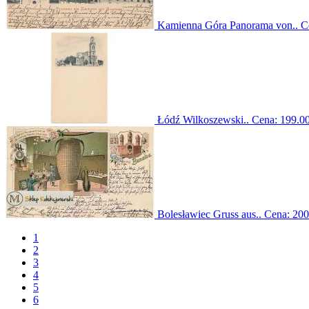
Kamienna Góra Panorama von..
C
Łódź Wilkoszewski..
Cena:
199.00
Bolesławiec Gruss aus..
Cena:
200
1
2
3
4
5
6