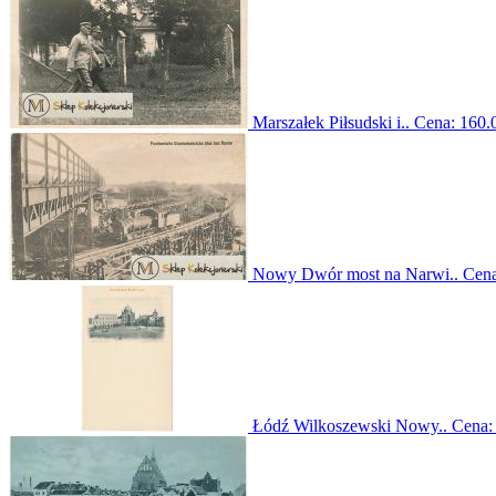
Marszałek Piłsudski i..
Cena:
160.0
Nowy Dwór most na Narwi..
Cen
Łódź Wilkoszewski Nowy..
Cena