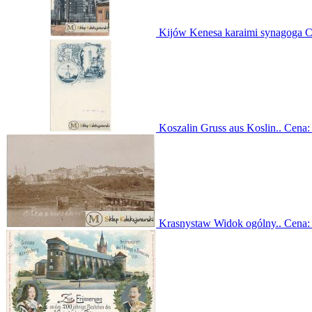
Kijów Kenesa karaimi synagoga
C
Koszalin Gruss aus Koslin..
Cena
Krasnystaw Widok ogólny..
Cena