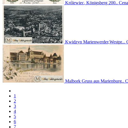
Królewiec, Königsberg 200..
Cen
Kwidzyn Marienwerder,Westpr...
Malbork Gruss aus Marienburg..
C
1
2
3
4
5
6
7