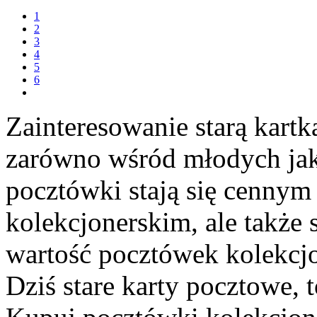
1
2
3
4
5
6
Zainteresowanie starą kartk
zarówno wśród młodych jak 
pocztówki stają się cennym
kolekcjonerskim, ale takż
wartość pocztówek kolekcjo
Dziś stare karty pocztowe, 