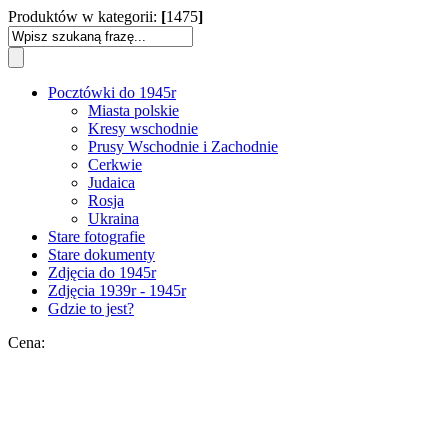
Produktów w kategorii:
[
1475
]
Pocztówki do 1945r
Miasta polskie
Kresy wschodnie
Prusy Wschodnie i Zachodnie
Cerkwie
Judaica
Rosja
Ukraina
Stare fotografie
Stare dokumenty
Zdjęcia do 1945r
Zdjęcia 1939r - 1945r
Gdzie to jest?
Cena: