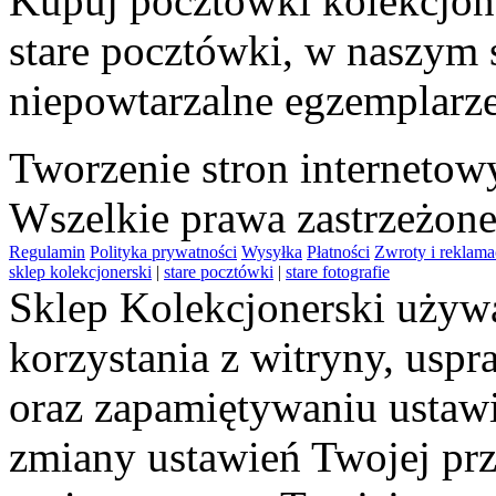
Kupuj pocztówki kolekcjone
stare pocztówki, w naszym 
niepowtarzalne egzemplarze
Tworzenie stron interneto
Wszelkie prawa zastrzeżon
Regulamin
Polityka prywatności
Wysyłka
Płatności
Zwroty i reklama
sklep kolekcjonerski
|
stare pocztówki
|
stare fotografie
Sklep Kolekcjonerski używa
korzystania z witryny, usp
oraz zapamiętywaniu ustawi
zmiany ustawień Twojej prz